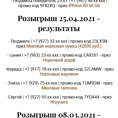
- Людмила победитель 25.07 | +7 (987) 48-xx-xxx |
промо-код 9F82XQ - приз
IPhone XR 64 Gb
Розыгрыш 25.04.2021 -
результаты
- Людмила | +7 (927) 32-xx-xxx | промо-код 23LX5N -
приз
Меховая норковая сумка (42000 руб.)
- сания | +7 (963) 23-xx-xxx | промо-код CA9201 - приз
Норковый шарф
- Фарида | +7 (917) 78-xx-xxx | промо-код 22CAMW - приз
Норковые варежки
- Элиза | +7 (929) 75-xx-xxx | промо-код TUM9DM - приз
Меховые тапочки
- Сергей | +7 (927) 95-xx-xxx | промо-код 7YDA44 - приз
Игрушка
Розыгрыш 08.03.2021 -